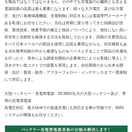
る製品ではなくてはなりません。その中でも充電器の心臓部とも言える
電源回路の品質は最も重要になります。様々な入力電圧、及び出力電
圧、並びに各種保護機能、充電制御に対応するには電源専門メーカーで
ある私達にお任せください。当社は長期に渡り培ってきた回路設計技
術、製造技術、検査手順の確立と独自ノウハウにより、他社にない高い
安全性と信頼性を確保する方法を熟知しております。回路の主要部品は
すべて日本メーカーの部品を使用し品質を重視ながらも、何百種類もあ
る当社標準回路の中から最適なものをベースとすることで部品の共通化
を行ったり、長年による調達先開拓の企業努力によりお客様に導入して
頂きやすい低コストでの提案を実現します。自社開発だから出来る開
発・設計・製造・販売・アフターフォロー・メンテナンスまで一貫体制
にて対応します。
大型バッテリー・充電用電源 DC380V出力の大型バッテリー及び、専
用の充電用電源
高電圧対応 最大5kWでの急速充電にも対応する事が可能です。BMS
システムの構築もお任せください。