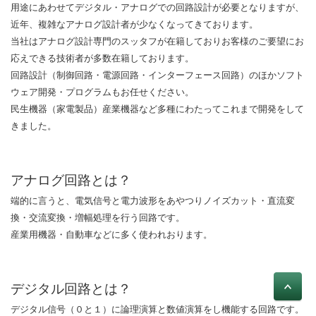
用途にあわせてデジタル・アナログでの回路設計が必要となりますが、
近年、複雑なアナログ設計者が少なくなってきております。
当社はアナログ設計専門のスッタフが在籍しておりお客様のご要望にお
応えできる技術者が多数在籍しております。
回路設計（制御回路・電源回路・インターフェース回路）のほかソフト
ウェア開発・プログラムもお任せください。
民生機器（家電製品）産業機器など多種にわたってこれまで開発をして
きました。
アナログ回路とは？
端的に言うと、電気信号と電力波形をあやつりノイズカット・直流変
換・交流変換・増幅処理を行う回路です。
産業用機器・自動車などに多く使われおります。
デジタル回路とは？
デジタル信号（０と１）に論理演算と数値演算をし機能する回路です。