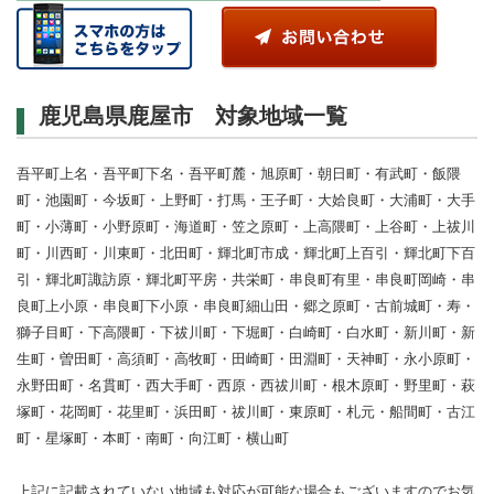
鹿児島県鹿屋市 対象地域一覧
吾平町上名・吾平町下名・吾平町麓・旭原町・朝日町・有武町・飯隈
町・池園町・今坂町・上野町・打馬・王子町・大姶良町・大浦町・大手
町・小薄町・小野原町・海道町・笠之原町・上高隈町・上谷町・上祓川
町・川西町・川東町・北田町・輝北町市成・輝北町上百引・輝北町下百
引・輝北町諏訪原・輝北町平房・共栄町・串良町有里・串良町岡崎・串
良町上小原・串良町下小原・串良町細山田・郷之原町・古前城町・寿・
獅子目町・下高隈町・下祓川町・下堀町・白崎町・白水町・新川町・新
生町・曽田町・高須町・高牧町・田崎町・田淵町・天神町・永小原町・
永野田町・名貫町・西大手町・西原・西祓川町・根木原町・野里町・萩
塚町・花岡町・花里町・浜田町・祓川町・東原町・札元・船間町・古江
町・星塚町・本町・南町・向江町・横山町
上記に記載されていない地域も対応が可能な場合もございますのでお気