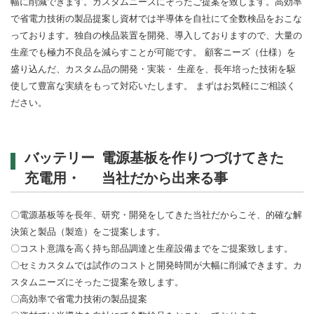
幅に削減できます。カスタムニーズにそったご提案を致します。高効率
で省電力技術の製品提案し資材では半導体を自社にて全数検品をおこな
っております。独自の検品装置を開発、導入しておりますので、大量の
生産でも極力不良品を減らすことが可能です。 顧客ニーズ（仕様）を
盛り込んだ、カスタム品の開発・実装・ 生産を、長年培った技術を駆
使して豊富な実績をもって対応いたします。 まずはお気軽にご相談く
ださい。
バッテリー
電源基板を作りつづけてきた
充電用・
当社だから出来る事
〇電源基板等を長年、研究・開発をしてきた当社だからこそ、的確な解
決策と製品（製造）をご提案します。
〇コスト意識を高く持ち部品調達と生産設備までをご提案致します。
〇セミカスタムでは試作のコストと開発時間が大幅に削減できます。カ
スタムニーズにそったご提案を致します。
〇高効率で省電力技術の製品提案